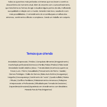
todas as questões mais profundas e internas que nos levam a sentir os
desconfortos do momento atual. Além do encontro com o autoconhecimento,
que transforma as formas de agir e visualizar alguns pontos da vida, melhorando
sua qualidade e relação com o mundo, tornando mais leve, saudável e com
mais possibilidades. O entendimento de si contribui para a melhora dos
sintomas, sentimentos difíceis e complexos. Sendo um trabalho em conjunto.
Temas que atendo
Ansiedade | Depressão | Timidez | Compulsão Alimentar | Emagrecimento |
Insatisfação profissional | Estresse | Família | Fobias (Medos) | Fobia Social
(Ansiedade Social) | Adultos | Idoso / Terceira idade | Incertezas quanto ao
Futuro | Luto / Morte | Sexualidade | Pensamento de Morte / Suicídio |
Ciúmes Patológico / Delírio de Ciúmes | Baixa Auto Estima | Insegurança |
Vergonha | Desesperança | Sentimento de "vazio" | Queda na libido | Manias
/ Rituais | Conflitos Familiares | Relacionamentos Amorosos | Relações
Interpessoais e Profissionais | Dificuldade para Tomada de Decisões |
Dependência Emocional | Experiência em Atendimentos com Brasileiros
Morando Fora do País (Imigrantes)