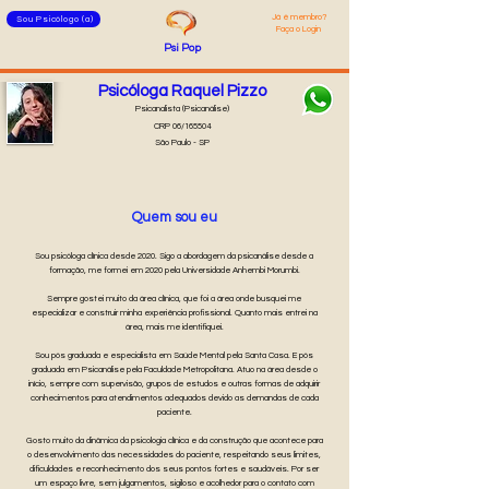
Já é membro
?
Sou Psicólogo (a)
Faça o Login
Psi
Pop
Psicóloga Raquel Pizzo
Psicanalista (Psicanálise)
CRP 06/165504
São Paulo - SP
Quem sou eu
Sou psicóloga clínica desde 2020. Sigo a abordagem da psicanálise desde a
formação, me formei em 2020 pela Universidade Anhembi Morumbi.
Sempre gostei muito da área clínica, que foi a área onde busquei me
especializar e construir minha experiência profissional. Quanto mais entrei na
área, mais me identifiquei.
Sou pós graduada e especialista em Saúde Mental pela Santa Casa. E pós
graduada em Psicanálise pela Faculdade Metropolitana. Atuo na área desde o
início, sempre com supervisão, grupos de estudos e outras formas de adquirir
conhecimentos para atendimentos adequados devido as demandas de cada
paciente.
Gosto muito da dinâmica da psicologia clínica e da construção que acontece para
o desenvolvimento das necessidades do paciente, respeitando seus limites,
dificuldades e reconhecimento dos seus pontos fortes e saudáveis. Por ser
um espaço livre, sem julgamentos, sigiloso e acolhedor para o contato com