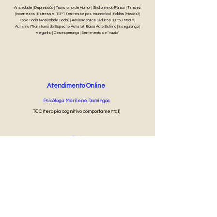
Ansiedade | Depressão | Transtorno de Humor | Síndrome do Pânico | Timidez
| Incertezas | Estresse | TEPT (estresse pós traumático) | Fobias (Medos) |
Fobia Social (Ansiedade Social) | Adolescentes | Adultos | Luto / Morte |
Autismo (Transtorno do Espectro Autista) | Baixa Auto Estima | Insegurança |
Vergonha | Desesperança | Sentimento de "vazio"
Atendimento Online
Psicóloga Marilene Domingos
TCC (terapia cognitivo comportamental)
50 min
R$ 80
Agendar Online