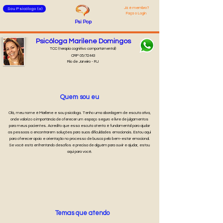
Já é membro
?
Sou Psicólogo (a)
Faça o Login
Psi
Pop
Psicóloga Marilene Domingos
TCC (terapia cognitivo comportamental)
CRP 05/72443
Rio de Janeiro - RJ
Quem sou eu
Olá, meu nome é Marilene e sou psicóloga. Tenho uma abordagem de escuta ativa,
onde valorizo a importância de oferecer um espaço seguro e livre de julgamentos
para meus pacientes. Acredito que essa escuta atenta é fundamental para ajudar
as pessoas a encontrarem soluções para suas dificuldades emocionais. Estou aqui
para oferecer apoio e orientação no processo de busca pelo bem-estar emocional.
Se você está enfrentando desafios e precisa de alguém para ouvir e ajudar, estou
aqui para você.
Temas que atendo