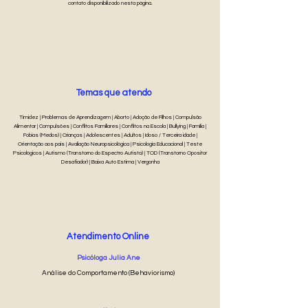
contato disponibilizado nesta página.
Temas que atendo
Timidez | Problemas de Aprendizagem | Aborto | Adoção de Filhos | Compulsão
Alimentar | Compulsões | Conflitos Familiares | Conflitos na Escola | Bullying | Família |
Fobias (Medos) | Crianças | Adolescentes | Adultos | Idoso / Terceira idade |
Orientação aos pais | Avaliação Neuropsicológica | Psicologia Educacional | Teste
Psicológicos | Autismo (Transtorno do Espectro Autista) | TOD (Transtorno Opositor
Desafiador) | Baixa Auto Estima | Vergonha
Atendimento Online
Psicóloga Julia Ane
Análise do Comportamento (Behaviorismo)