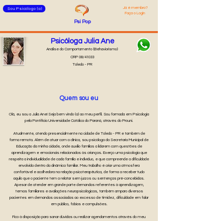
Já é membro
?
Sou Psicólogo (a)
Faça o Login
Psi
Pop
Psicóloga Julia Ane
Análise do Comportamento (Behaviorismo)
CRP 08/41033
Toledo - PR
Quem sou eu
Olá, eu sou a Julia Ane! Seja bem vindo (a) ao meu perfil. Sou formada em Psicologia
pela Pontifícia Universidade Católica do Paraná, através do Prouni.
Atualmente, atendo presencialmente na cidade de Toledo - PR e também de
forma remota. Além de atuar com a clínica, sou psicóloga da Secretaria Municipal de
Educação da minha cidade, onde auxilio famílias a lidarem com questões de
aprendizagem e emocionais relacionadas às crianças. Exerço uma psicologia que
respeita a individualidade de cada família e indivíduo, e que compreende a dificuldade
envolvida dentro da dinâmica familiar. Meu trabalho é criar uma atmosfera
confortável e acolhedora na relação psicoterapêutica, de forma a receber tudo
aquilo que o paciente tem a relatar sem juízos ou sentenças pré-concebidas.
Apesar de atender em grande parte demandas referentes à aprendizagem,
temas familiares e avaliações neuropsicológicas, também amparo diversos
pacientes em demandas associadas ao excesso de timidez, dificuldade em falar
em público, fobias e compulsões.
Fico à disposição para sanar dúvidas ou realizar agendamentos através do meu