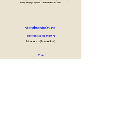
Insegurança | Vergonha | Sentimento de "vazio"
Atendimento Online
Psicóloga Cleide Martins
Psicanalista (Psicanálise)
50 min
R$ 70
Agendar Online
®
Psicóloga Popular
TERMOS E CONDIÇÕES DE USO, CANCELAMENTO E RESSARCIMENTO
POLÍTICA DE PRIVACIDADE E COOKIES