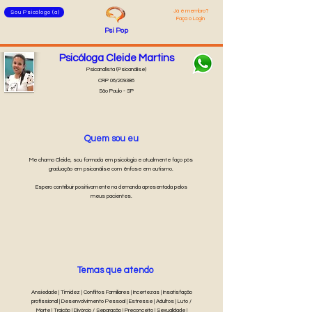
Já é membro
?
Sou Psicólogo (a)
Faça o Login
Psi
Pop
Psicóloga Cleide Martins
Psicanalista (Psicanálise)
CRP 06/209386
São Paulo - SP
Quem sou eu
Me chamo Cleide, sou formada em psicologia e atualmente faço pós
graduação em psicanálise com ênfase em autismo.
Espero contribuir positivamente na demanda apresentada pelos
meus pacientes.
Temas que atendo
Ansiedade | Timidez | Conflitos Familiares | Incertezas | Insatisfação
profissional | Desenvolvimento Pessoal | Estresse | Adultos | Luto /
Morte | Traição | Divórcio / Separação | Preconceito | Sexualidade |