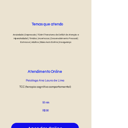
Temas que atendo
Ansiedade | Depressão | TDAH (Transtorno de Déficit de Atenção e
Hiperatividade) | Timidez | Incertezas | Desenvolvimento Pessoal |
Estresse | Adultos | Baixa Auto Estima | Insegurança
Atendimento Online
Psicóloga Ana Laura de Lima
TCC (terapia cognitivo comportamental)
50 min
R$ 90