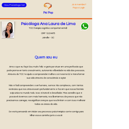
Já é membro
?
Sou Psicólogo (a)
Faça o Login
Psi
Pop
Psicóloga Ana Laura de Lima
TCC (terapia cognitivo comportamental)
CRP 12/24475
Joinville - SC
Quem sou eu
Amo o que eu faço! Sou muito feliz e grata por atuar em uma profissão que
pode promover tanto crescimento, autonomia e liberdade na vida das pessoas.
Através da TCC te ajudo a compreender melhor a si mesma (o) e transformar
sua vida através de consciência e ação!
Não é fácil compreender o ser humano, somos tão complexos, com tantas
vivências que nos atravessam profundamente e fazem que nossa história
seja única no mundo todo. Isso é incrível e desafiador. Mas acredito que é
possível vivermos com mais harmonia, nos libertarmos de pesos que não
precisamos carregar, ressignificar crenças que nos limitam e com isso melhorar
todas as áreas da vida.
Se está pensando em iniciar seu processo psicoterápico conte comigo para
trilhar esse caminho junto a você!