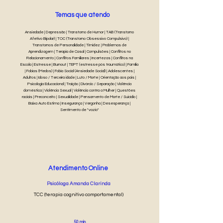
Temas que atendo
Ansiedade | Depressão | Transtorno de Humor | TAB (Transtorno
Afetivo Bipolar) | TOC (Transtorno Obsessivo Compulsivo) |
Transtornos de Personalidade | Timidez | Problemas de
Aprendizagem | Terapia de Casal | Compulsões | Conflitos no
Relacionamento | Conflitos Familiares | Incertezas | Conflitos na
Escola | Estresse | Burnout | TEPT (estresse pós traumático) | Família
| Fobias (Medos) | Fobia Social (Ansiedade Social) | Adolescentes |
Adultos | Idoso / Terceira idade | Luto / Morte | Orientação aos pais |
Psicologia Educacional | Traição | Divórcio / Separação | Violência
doméstica | Violência Sexual | Violência contra a Mulher | Questões
raciais | Preconceito | Sexualidade | Pensamento de Morte / Suicídio |
Baixa Auto Estima | Insegurança | Vergonha | Desesperança |
Sentimento de "vazio"
Atendimento Online
Psicóloga Amanda Clarinda
TCC (terapia cognitivo comportamental)
50 min