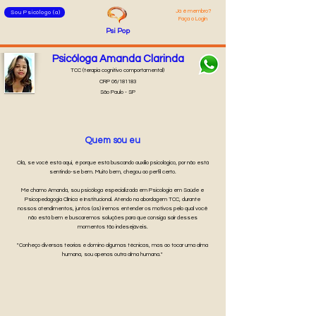
Já é membro
?
Sou Psicólogo (a)
Faça o Login
Psi
Pop
Psicóloga Amanda Clarinda
TCC (terapia cognitivo comportamental)
CRP 06/181183
São Paulo - SP
Quem sou eu
Olá, se você está aqui, é porque está buscando auxilio psicológico, por não está
sentindo-se bem. Muito bem, chegou ao perfil certo.
Me chamo Amanda, sou psicóloga especializada em Psicologia em Saúde e
Psicopedagogia Clínica e Institucional. Atendo na abordagem TCC, durante
nossos atendimentos, juntos (as) iremos entender os motivos pelo qual você
não está bem e buscaremos soluções para que consiga sair desses
momentos tão indesejáveis.
"Conheço diversas teorias e domino algumas técnicas, mas ao tocar uma alma
humana, sou apenas outra alma humana."