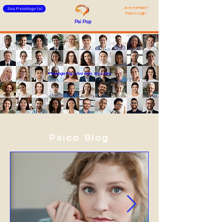
Já é membro
?
Sou Psicólogo (a)
Faça o Login
Psi
Pop
Psicologia Pop |
Viva Bem, Viva Zen!
Psico
Blog